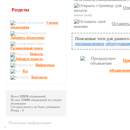
Отк
Разделы
новом окне)
Свежие
Оставить
объявления
Добавить объявление
Поисковые теги для данного
промышленное
оборудован
Расширенный поиск
Новости
Пр
Информеры
объявлен
Rss
Контакты
Всего
33959
объявлений
Из них
13449
объявлений на стадии
модерации
Сегодня ничего не было добавлено
Вчера -
1
Полезная информация