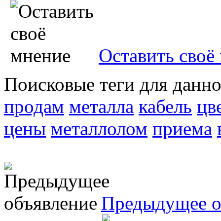
Оставить своё
Поисковые теги для данн
продам
металла
кабель
цв
цены
металлолом
приема
Предыдущее о