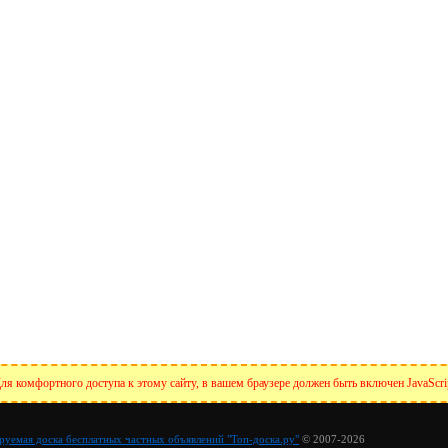
ля комфортного доступа к этому сайту, в вашем браузере должен быть включен JavaScri
уемая доска бесплатных частных объявлений "Топ-доска.ру"
© 2007-2026