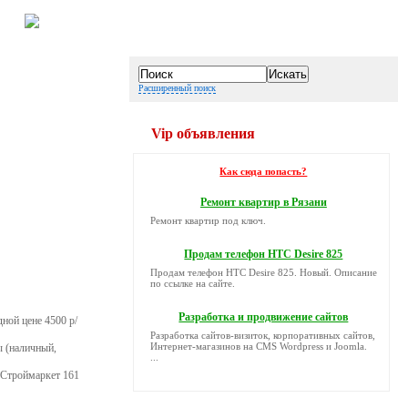
Расширенный поиск
Vip объявления
Как сюда попасть?
Ремонт квартир в Рязани
Ремонт квартир под ключ.
Продам телефон HTC Desire 825
Продам телефон HTC Desire 825. Новый. Описание
по ссылке на сайте.
Разработка и продвижение сайтов
ной цене 4500 р/
Разработка сайтов-визиток, корпоративных сайтов,
Интернет-магазинов на CMS Wordpress и Joomla.
ы (наличный,
...
т Строймаркет 161