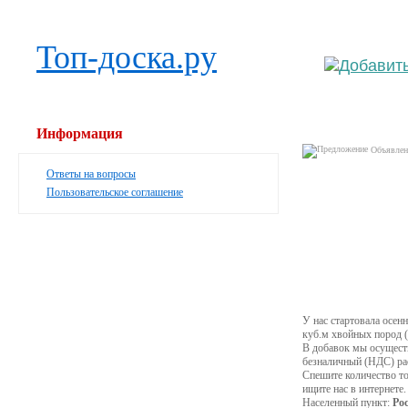
Выберите 
Топ-доска.ру
Информация
Объявлени
Ответы на вопросы
Пользовательское соглашение
У нас стартовала осен
куб.м хвойных пород (с
В добавок мы осуществ
безналичный (НДС) рас
Спешите количество то
ищите нас в интернете.
Населенный пункт:
Ро