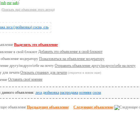
(
rub
eur
uah
)
ж
(Поискать ещё объявления этого автора)
Выделить это объявление
Добавить это объявление в свой блокнот
Пожаловаться на объявление модератору
Отправить объявление другу/подруге/себе на почту
Открыть страницу для печати
(откроется в новом окне)
Оставить своё мнение
я данного объявления:
леса
дюймовка
распродажа
осенняя
сосна
Предыдущее объявление
Следующее объявление