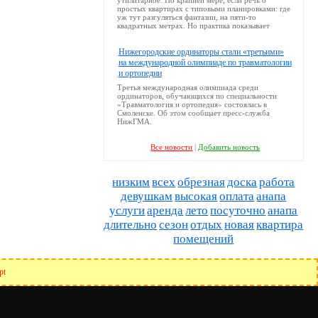
утилитарное. По крайней мере, если речь о
простых квартирах с типовыми планировками: где
уж тут разгуляться фантазии, на пяти-то
квадратных метрах. Но практика показывает
Нижегородские ординаторы стали «третьими»
на международной олимпиаде по травматологии
и ортопедии
Третья международная олимпиада среди
ординаторов, обучающихся по специальности
«Травматология и ортопедия» состоялась в
Смоленске. Об этом сообщает пресс-служба
НижГМА.
Все новости
|
Добавить новость
низким
всех
обрезная
доска
рабoта
девушкам
высокaя
оплата
анaпа
услуги
аренда
лето
посуточно
анапа
длительно
сезон
отдых
новая
квартира
помещений
pt