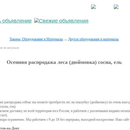
населённый пункт
Войти
Зарегистрироваться
Товары, Оборудование и Материалы
→
Другое оборудование и материалы
е не актуально
Осенняя распродажа леса (дюймовка) сосна, ель
няя распродажа сейчас вы можете преобрести лес на опалубку (дюймовку) по очень выгод
осна, ель).
ляем доставку по всей территории юга России, и работаем с различными видами оплат
чет).
вара ограничено. Мы работаем с 9 до 18 без перерыва, выходной воскресенье. Наш сай
стов-на-Дону