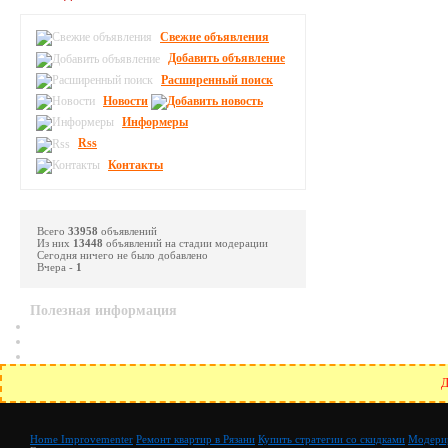
Свежие объявления
Добавить объявление
Расширенный поиск
Новости
Информеры
Rss
Контакты
Всего
33958
объявлений
Из них
13448
объявлений на стадии модерации
Сегодня ничего не было добавлено
Вчера -
1
Полезная информация
Д
Home Improvementer
Ремонт квартир в Рязани
Купить стратегии со скидками
Модерир