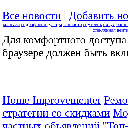
Все новости
|
Добавить но
мангала
гидрафильтр
ультра
запчасти
грузовик
новус
башн
стеклянная
вент
Для комфортного доступа 
браузере должен быть вкл
Home Improvementer
Ремо
стратегии со скидками
Мо
частных объявлений "Топ-