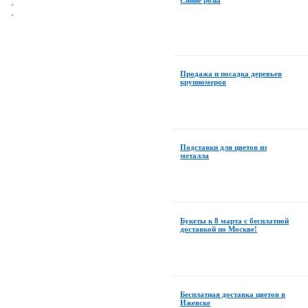
Синие розы
Продажа и посадка деревьев
крупномеров
Подставки для цветов из
металла
Букеты к 8 марта с бесплатной
доставкой по Москве!
Бесплатная доставка цветов в
Ижевске