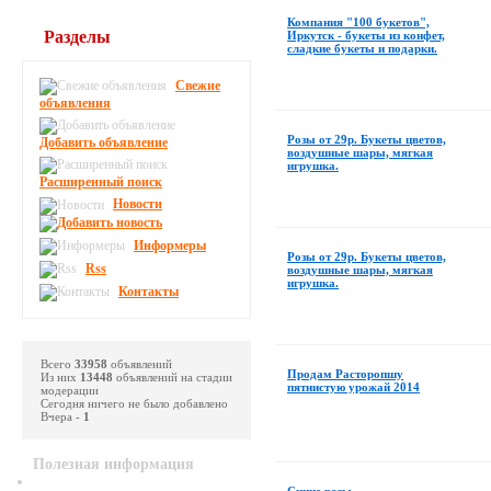
Компания "100 букетов",
Разделы
Иркутск - букеты из конфет,
сладкие букеты и подарки.
Свежие
объявления
Poзы от 29р. Букеты цвeтoв,
Добавить объявление
вoздушные шapы, мягкая
игpyшкa.
Расширенный поиск
Новости
Информеры
Розы от 29р. Букеты цветов,
Rss
воздушные шары, мягкая
игрушка.
Контакты
Всего
33958
объявлений
Продам Расторопшу
Из них
13448
объявлений на стадии
пятнистую урожай 2014
модерации
Сегодня ничего не было добавлено
Вчера -
1
Полезная информация