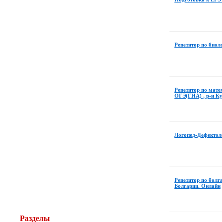
Репетитор по биол
Репетитор по мате
ОГЭ(ГИА) , р-н К
Логопед-Дефектол
Репетитор по болг
Болгарии. Онлайн
Разделы