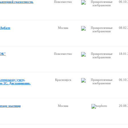
ьютерной грамотности.
Повсеместно
06.10
 Арбате
Москва
08.02
РОК"
Повсеместно
18.01
алтерскому учету,
Красноярск
06.10
е 1С. Дистанционно.
гитаре мытищи
Москва
20.08