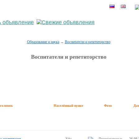
ерите населённый пункт
Войти
Зарегистрироваться
Образование и наука
→
Воспитатели и репетиторство
Воспитатели и репетиторство
аголовок
Населённый пункт
Фото
Да
с экспертами
Уфа
26.08