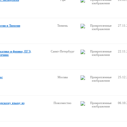
огии в Тюмени
Тюмень
27.11
матике и физике, ЕГЭ,
Санкт-Петербург
22.11
упчино
ог
Москва
25.12
арскому языку из
Повсеместно
06.10