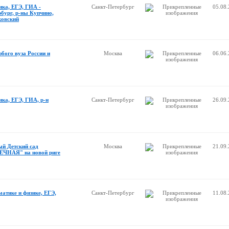
ика, ЕГЭ, ГИА -
Санкт-Петербург
05.08
рбург, р-ны Купчино,
ковский
бого вуза России и
Москва
06.06
ка, ЕГЭ, ГИА, р-н
Санкт-Петербург
26.09
ый Детский сад
Москва
21.09
ЧНАЯ" на новой риге
матике и физике, ЕГЭ,
Санкт-Петербург
11.08