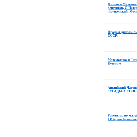
Физика и Математ
репетитор, С-Пете
Фрунзенский, Мос
Продам диплом лю
СССР.
Математика и Физи
Купчино
Английский Частн
"УСАДЬБА СОЛНЕ
Репетитор по мате
ГИА, р-н Купчино.