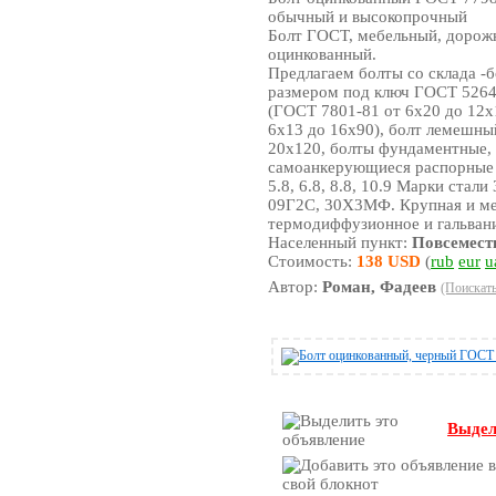
обычный и высокопрочный
Болт ГОСТ, мебельный, доро
оцинкованный.
Предлагаем болты со склада -
размером под ключ ГОСТ 5264
(ГОСТ 7801-81 от 6х20 до 12х
6х13 до 16х90), болт лемешны
20х120, болты фундаментные, 
самоанкерующиеся распорные 
5.8, 6.8, 8.8, 10.9 Марки стали 
09Г2С, 30Х3МФ. Крупная и ме
термодиффузионное и гальвани
Населенный пункт:
Повсемест
Стоимость:
138 USD
(
rub
eur
u
Автор:
Роман, Фадеев
(Поискать
Выдел